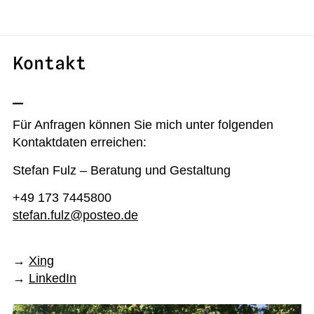
Stefan Fulz
Kontakt
Konzipieren
_
Produzieren
Für Anfragen können Sie mich unter folgenden
Kontaktdaten erreichen:
Reflektieren
Stefan Fulz – Beratung und Gestaltung
Über Mich
+49 173 7445800
stefan.fulz@posteo.de
Kontakt
→
Xing
→
LinkedIn